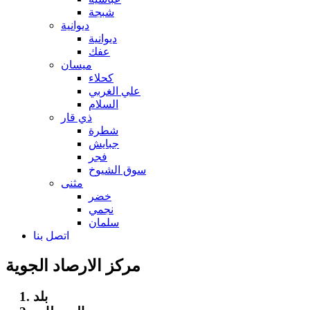
شبجة
ديوانية
ديوانية
عفك
ميسان
كحلاء
علي الغربي
السلام
ذي قار
شطرة
جبايش
فجر
سوق الشيوخ
مثنى
خضر
نجمي
سلمان
اتصل بنا
مركز الارصاد الجوية
بلد