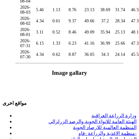
08-04
2026-
5.46
1.13
8.76
23.13
38.69
31.74
46.5
08-03
2026-
4.34
0.61
9.37
49.66
37.2
28.34
47.3
08-02
2026-
3.11
0.52
8.46
49.09
35.94
25.13
48.1
08-01
2026-
6.15
1.33
6.23
41.16
36.99
25.66
47.3
07-31
2026-
4.34
0.62
8.87
36.05
34.3
24.14
45.5
07-30
Image gallary
مواقع اخرى
وزارة الزراعة العراقية
الهيئة العامة للانواء الجوية والرصد الزرلزالي
المنظمة العالمية للارصاد الجوية
منظمة الاغذية والزراعة -فاو-