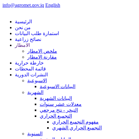
info@agromet.qov.iq
English
الرئيسية
من نحن
استمارة طلب البيانات
نصائح زراعية
الامطار
ملخص الامطار
مقارنة الامطار
خارطة حرارية
قائمة المحطات
النشرات الدورية
الاسبوعية
البيانات الاسبوعية
الشهرية
البيانات الشهرية
معدلات عشر سنوات
التبخر - نتح مرجعي
التجميع الحراري
مفهوم التجميع الحراري
التجميع الحراري الشهري
السنوية