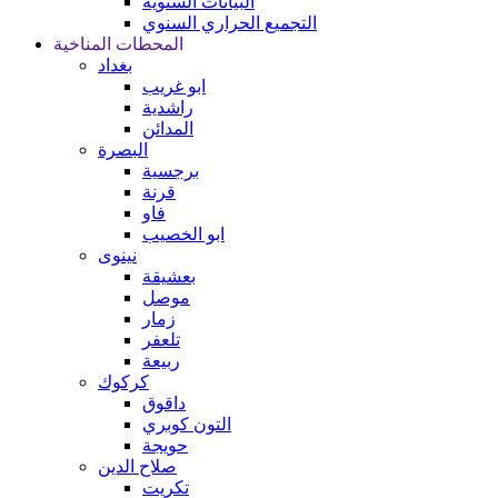
البيانات السنوية
التجميع الحراري السنوي
المحطات المناخية
بغداد
ابو غريب
راشدية
المدائن
البصرة
برجسية
قرنة
فاو
ابو الخصيب
نينوى
بعشيقة
موصل
زمار
تلعفر
ربيعة
كركوك
داقوق
التون كوبري
حويجة
صلاح الدين
تكريت