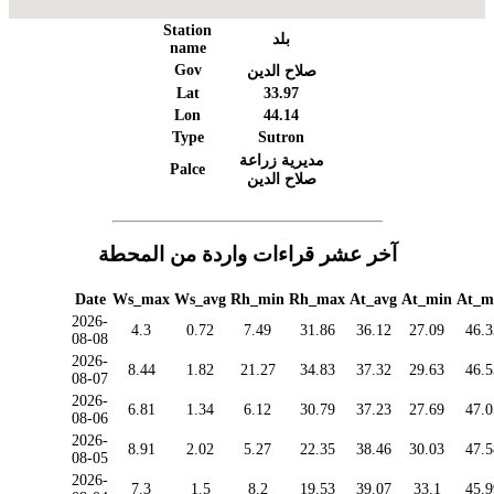
Station
بلد
name
Gov
صلاح الدين
Lat
33.97
Lon
44.14
Type
Sutron
مديرية زراعة
Palce
صلاح الدين
آخر عشر قراءات واردة من المحطة
Date
Ws_max
Ws_avg
Rh_min
Rh_max
At_avg
At_min
At_m
2026-
4.3
0.72
7.49
31.86
36.12
27.09
46.3
08-08
2026-
8.44
1.82
21.27
34.83
37.32
29.63
46.5
08-07
2026-
6.81
1.34
6.12
30.79
37.23
27.69
47.0
08-06
2026-
8.91
2.02
5.27
22.35
38.46
30.03
47.5
08-05
2026-
7.3
1.5
8.2
19.53
39.07
33.1
45.9