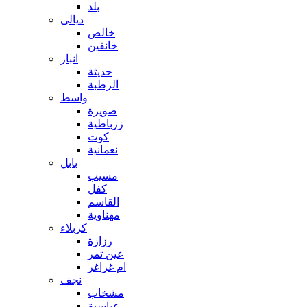
بلد
ديالى
خالص
خانقين
انبار
حديثة
الرطبة
واسط
صويرة
زرباطية
كوت
نعمانية
بابل
مسيب
كفل
القاسم
مهناوية
كربلاء
رزازة
عين تمر
ام غراغر
نجف
مشخاب
عباسية